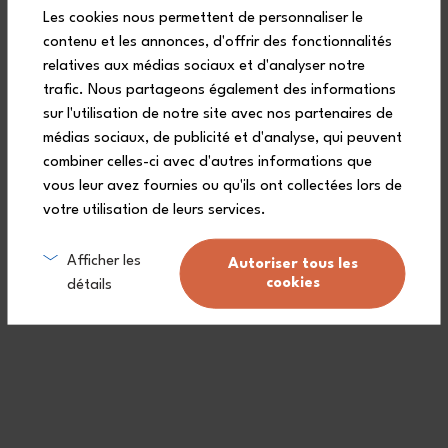
Equipped with a zip closure and a removable, adjustable shoulder
Les cookies nous permettent de personnaliser le
strap, the Elegant pink Moka large insulated lunch bag brings a
warm, trendy touch to all your meals on the go.
contenu et les annonces, d'offrir des fonctionnalités
relatives aux médias sociaux et d'analyser notre
trafic. Nous partageons également des informations
sur l'utilisation de notre site avec nos partenaires de
médias sociaux, de publicité et d'analyse, qui peuvent
combiner celles-ci avec d'autres informations que
vous leur avez fournies ou qu'ils ont collectées lors de
Frequently asked questions
votre utilisation de leurs services.
Afficher les
Autoriser tous les
How can this insulated bag be
cookies
détails
carried?
What meals and accessories can I
carry in this bag?