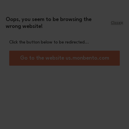
Skip to Content
Leopard mini pouch
A free
with orders
over £70
Oops, you seem to be browsing the
Close
wrong website!
Menu
Shopping Cart
Click the button below to be redirected...
Home
Elegant pink Moka
Go to the website us.monbento.com
New