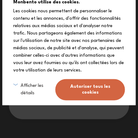
10%
Monbento utilise des cookies.
Les cookies nous permettent de personnaliser le
contenu et les annonces, d'offrir des fonctionnalités
off your first order
relatives aux médias sociaux et d'analyser notre
Subscribe to our newsletter to receive
trafic. Nous partageons également des informations
your exclusive discount code!
sur l'utilisation de notre site avec nos partenaires de
médias sociaux, de publicité et d'analyse, qui peuvent
combiner celles-ci avec d'autres informations que
vous leur avez fournies ou qu'ils ont collectées lors de
votre utilisation de leurs services.
Sign me up
Capacity 1 L
Capacity 550 mL
Afficher les
Autoriser tous les
Original graphic Floral
MB Element Beyond
cookies
détails
+29
+6
I don’t want a discount
£37.90
£45.90