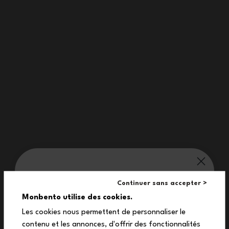
Snacky pink Leopard
+9
£28.90
New
Capacity 360 mL
Capacity 5 L
Our treat for you:
Continuer sans accepter >
MB Pop green Raccoon
Frosty blue Wolf
10%
+6
Monbento utilise des cookies.
£25.90
£15.90
Les cookies nous permettent de personnaliser le
contenu et les annonces, d'offrir des fonctionnalités