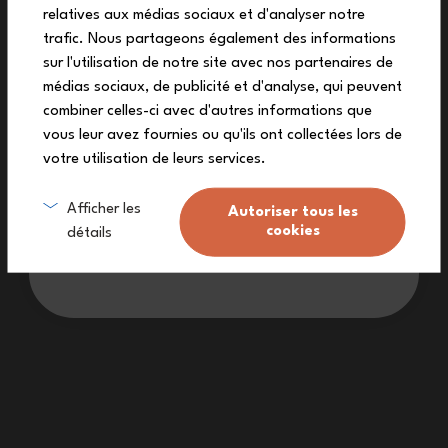
off your first order
relatives aux médias sociaux et d'analyser notre
New
New
Subscribe to our newsletter to receive
trafic. Nous partageons également des informations
your exclusive discount code!
sur l'utilisation de notre site avec nos partenaires de
médias sociaux, de publicité et d'analyse, qui peuvent
combiner celles-ci avec d'autres informations que
vous leur avez fournies ou qu'ils ont collectées lors de
votre utilisation de leurs services.
Sign me up
Afficher les
Autoriser tous les
cookies
détails
Capacity 360 mL
Capacity 150 mL
Pop graphic Papercut
Duo Yummy green/blue
I don’t want a discount
+6
+2
£25.90
£13.00