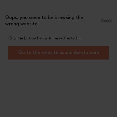
Skip to Content
Leopard mini pouch
A free
with orders
over £70
Oops, you seem to be browsing the
Close
wrong website!
Menu
Shopping Cart
Click the button below to be redirected...
Home
Gift set black Onyx
Go to the website us.monbento.com