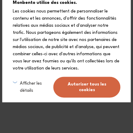
Monbento utilise des cookies.
compatible with the Element 550
Les cookies nous permettent de personnaliser le
ml bento box?
contenu et les annonces, d'offrir des fonctionnalités
relatives aux médias sociaux et d'analyser notre
trafic. Nous partageons également des informations
sur l'utilisation de notre site avec nos partenaires de
Is the Element insulated lunch
médias sociaux, de publicité et d'analyse, qui peuvent
box easy to clean?
combiner celles-ci avec d'autres informations que
vous leur avez fournies ou qu'ils ont collectées lors de
votre utilisation de leurs services.
What is the warranty of the
Afficher les
Autoriser tous les
Element bento and what does it
cookies
détails
cover?