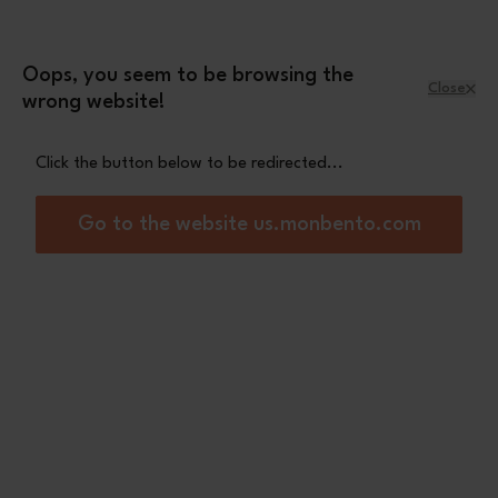
Skip to Content
Leopard mini pouch
A free
with orders
over £70
Oops, you seem to be browsing the
Close
wrong website!
Menu
Shopping Cart
Click the button below to be redirected...
Home
MB Element green Bicolor
Go to the website us.monbento.com