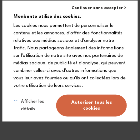
Airtight
Continuer sans accepter >
Monbento utilise des cookies.
Compact design
Les cookies nous permettent de personnaliser le
Dishwasher-safe
contenu et les annonces, d'offrir des fonctionnalités
relatives aux médias sociaux et d'analyser notre
BPA-free *
trafic. Nous partageons également des informations
sur l'utilisation de notre site avec nos partenaires de
Food grade
médias sociaux, de publicité et d'analyse, qui peuvent
Lifetime warranty
combiner celles-ci avec d'autres informations que
vous leur avez fournies ou qu'ils ont collectées lors de
votre utilisation de leurs services.
The lunch box lid is not dishwasher-safe, wash it by hand.
Afficher les
Autoriser tous les
This product is not suitable for children under 4 years old.
cookies
détails
*In accordance with the regulations
**Depending on its content and conditions of use