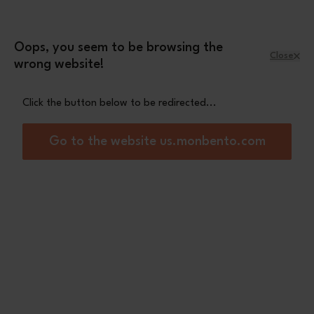
Skip to Content
Leopard mini pouch
A free
with orders
over £70
Oops, you seem to be browsing the
Close
wrong website!
Menu
Shopping Cart
Click the button below to be redirected...
Home
MB Capsule pink Birds
Go to the website us.monbento.com