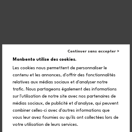
Frequently asked questions
Continuer sans accepter >
Do monbento stainless steel
Monbento utilise des cookies.
cutlery fit in my lunch box?
Les cookies nous permettent de personnaliser le
contenu et les annonces, d'offrir des fonctionnalités
relatives aux médias sociaux et d'analyser notre
trafic. Nous partageons également des informations
Are monbento® steel cutlery
sur l'utilisation de notre site avec nos partenaires de
suitable for children?
médias sociaux, de publicité et d'analyse, qui peuvent
combiner celles-ci avec d'autres informations que
vous leur avez fournies ou qu'ils ont collectées lors de
votre utilisation de leurs services.