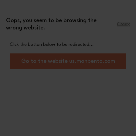
Skip to Content
Leopard mini pouch
A free
with orders
over £70
Oops, you seem to be browsing the
Close
wrong website!
Menu
Shopping Cart
Click the button below to be redirected...
Home
MB Slim Box pink Moka
Go to the website us.monbento.com
Out of stock