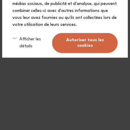
médias sociaux, de publicité et d'analyse, qui peuvent
combiner celles-ci avec d'autres informations que
vous leur avez fournies ou qu'ils ont collectées lors de
votre utilisation de leurs services.
The MB Original graphic Ambition lunch set brings some comforting
vibes to our lunch breaks! The little koi carps of this lunch box set
will follow you to the office, on picnics and even on the road on
vacation!
Afficher les
Autoriser tous les
cookies
détails
A 3-year warranty for all our bento boxes.
Free delivery from £80
(see conditions)
.