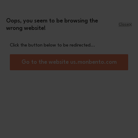
Skip to Content
Leopard mini pouch
A free
with orders
over £70
Oops, you seem to be browsing the
Close
wrong website!
Menu
Shopping Cart
Click the button below to be redirected...
Home
Set MB Original graphic Ambition
Out of stock
Go to the website us.monbento.com