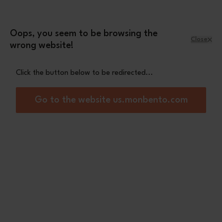
Skip to Content
Leopard mini pouch
A free
with orders
over £70
Oops, you seem to be browsing the
Close
wrong website!
Menu
Shopping Cart
Click the button below to be redirected...
Home
Set Original pink Moka
Go to the website us.monbento.com
Out of stock