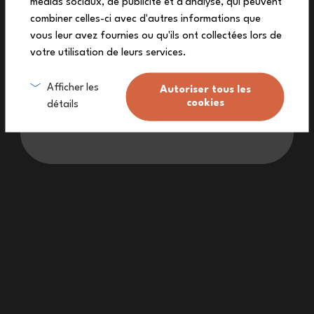
médias sociaux, de publicité et d'analyse, qui peuvent
Lifetime warranty
combiner celles-ci avec d'autres informations que
vous leur avez fournies ou qu'ils ont collectées lors de
votre utilisation de leurs services.
Sign me up
Afficher les
Autoriser tous les
cookies
détails
I don’t want a discount
Customer reviews
5.00
on
2 review(s)
By Anup, on 06.07.2025
Excellent quality of the products.