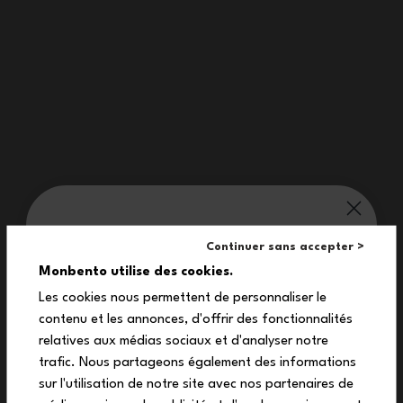
Feel like going green? The MB Original graphic green Leaves lunch
set is here to help! With its pretty shades of green and delicate
lunch box pattern, you'll never want to have lunch away from home
without your complete set!
Our treat for you:
Continuer sans accepter >
10%
Monbento utilise des cookies.
Characteristics
Les cookies nous permettent de personnaliser le
contenu et les annonces, d'offrir des fonctionnalités
off your first order
relatives aux médias sociaux et d'analyser notre
Compact design
Subscribe to our newsletter to receive
trafic. Nous partageons également des informations
your exclusive discount code!
Lightweight & sturdy
sur l'utilisation de notre site avec nos partenaires de