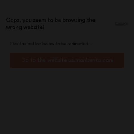
Skip to Content
Leopard mini pouch
A free
with orders
over £70
Oops, you seem to be browsing the
Close
wrong website!
Menu
Shopping Cart
Click the button below to be redirected...
Home
Set MB Original graphic green Leaves
Out of stock
Go to the website us.monbento.com