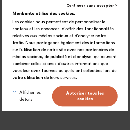
1 cap (PP)
Continuer sans accepter >
Monbento utilise des cookies.
2 joints (silicone)
Les cookies nous permettent de personnaliser le
contenu et les annonces, d'offrir des fonctionnalités
relatives aux médias sociaux et d'analyser notre
trafic. Nous partageons également des informations
sur l'utilisation de notre site avec nos partenaires de
médias sociaux, de publicité et d'analyse, qui peuvent
combiner celles-ci avec d'autres informations que
vous leur avez fournies ou qu'ils ont collectées lors de
A 3-year warranty for all our bento boxes.
votre utilisation de leurs services.
Afficher les
Free delivery from £80
(see conditions)
.
Autoriser tous les
cookies
détails
A customer service at your disposal.
Made in France: an ongoing process.