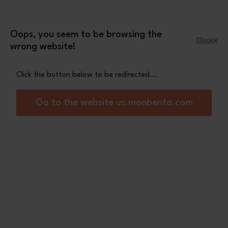
Skip to Content
Leopard mini pouch
A free
with orders
over £70
Oops, you seem to be browsing the
Close
wrong website!
Menu
Shopping Cart
Click the button below to be redirected...
Home
MB Stopper MB Pop
Go to the website us.monbento.com