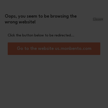
Skip to Content
Leopard mini pouch
A free
with orders
over £70
Oops, you seem to be browsing the
Close
wrong website!
Menu
Shopping Cart
Click the button below to be redirected...
Home
Lunch box
Original monbento® x Hindbag Olive checks
Go to the website us.monbento.com
Limited Edition