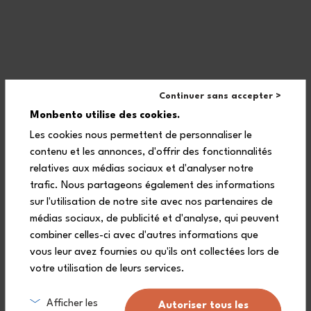
With its soft, natural check pattern, the monbento® x Hindbag
lunch box, made from recycled materials, turns every meal into a
true moment of pleasure, where practicality meets elegance.
Continuer sans accepter >
Monbento utilise des cookies.
Les cookies nous permettent de personnaliser le
Frequently asked questions
contenu et les annonces, d'offrir des fonctionnalités
relatives aux médias sociaux et d'analyser notre
trafic. Nous partageons également des informations
sur l'utilisation de notre site avec nos partenaires de
Is the Original lunch box airtight
médias sociaux, de publicité et d'analyse, qui peuvent
for worry-free transport?
combiner celles-ci avec d'autres informations que
vous leur avez fournies ou qu'ils ont collectées lors de
votre utilisation de leurs services.
What is the lid of the Made in
Afficher les
Autoriser tous les