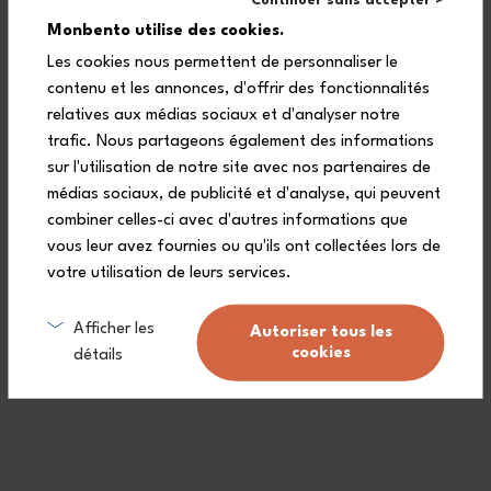
Continuer sans accepter >
steel?
Monbento utilise des cookies.
Les cookies nous permettent de personnaliser le
contenu et les annonces, d'offrir des fonctionnalités
relatives aux médias sociaux et d'analyser notre
Why choose a stainless steel
trafic. Nous partageons également des informations
lunch box?
sur l'utilisation de notre site avec nos partenaires de
médias sociaux, de publicité et d'analyse, qui peuvent
combiner celles-ci avec d'autres informations que
vous leur avez fournies ou qu'ils ont collectées lors de
Is the Sense metal lunch box easy
votre utilisation de leurs services.
to clean on a daily basis?
Afficher les
Autoriser tous les
cookies
détails
Sense L vs Sense: why choose the
Sense L over the 700 ml Sense?