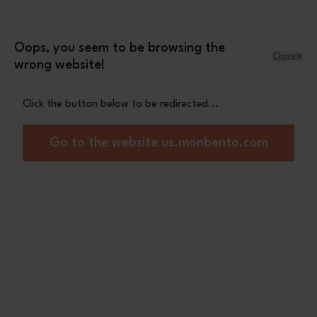
Skip to Content
Leopard mini pouch
A free
with orders
over £70
Oops, you seem to be browsing the
Close
wrong website!
Menu
Shopping Cart
Click the button below to be redirected...
Home
Sense L black Onyx
Go to the website us.monbento.com
New