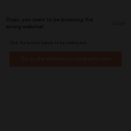
Skip to Content
Leopard mini pouch
A free
with orders
over £70
Oops, you seem to be browsing the
Close
wrong website!
Menu
Shopping Cart
Click the button below to be redirected...
Home
Original blue/pink
Go to the website us.monbento.com