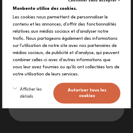
Continuer sans accepter >
This Made in France, leakproof bento box is definitely perfect for
10%
your to-go meals!
Monbento utilise des cookies.
Les cookies nous permettent de personnaliser le
contenu et les annonces, d'offrir des fonctionnalités
off your first order
relatives aux médias sociaux et d'analyser notre
Subscribe to our newsletter to receive
trafic. Nous partageons également des informations
your exclusive discount code!
sur l'utilisation de notre site avec nos partenaires de
Frequently asked questions
médias sociaux, de publicité et d'analyse, qui peuvent
combiner celles-ci avec d'autres informations que
vous leur avez fournies ou qu'ils ont collectées lors de
votre utilisation de leurs services.
Is the Original lunch box airtight
for worry-free transport?
Sign me up
Afficher les
Autoriser tous les
cookies
détails
I don’t want a discount
What is the lid of the Made in
France Original lunch box used
for, and what can be stored in it?