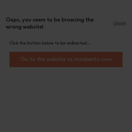
Skip to Content
Leopard mini pouch
A free
with orders
over £70
Oops, you seem to be browsing the
Close
wrong website!
Menu
Shopping Cart
Click the button below to be redirected...
Home
Gift set blue Natural
Go to the website us.monbento.com