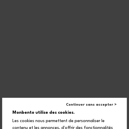
Continuer sans accepter >
This bento box gift includes:
Monbento utilise des cookies.
1 MB Original blue Natural lunch box made in France, that can
be used in the dishwasher and microwave
Les cookies nous permettent de personnaliser le
contenu et les annonces, d'offrir des fonctionnalités