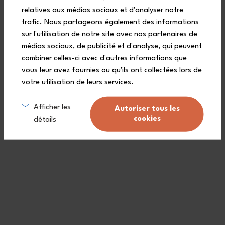
1 MB Positive M blue Infinity reusable water bottle
relatives aux médias sociaux et d'analyser notre
1 MB Pochette L blue Natural lunch bag
trafic. Nous partageons également des informations
sur l'utilisation de notre site avec nos partenaires de
1 reusable gift box that can also be used as a storage box
médias sociaux, de publicité et d'analyse, qui peuvent
combiner celles-ci avec d'autres informations que
vous leur avez fournies ou qu'ils ont collectées lors de
votre utilisation de leurs services.
Afficher les
Autoriser tous les
Frequently asked questions
cookies
détails
Is the Original lunch box airtight
for worry-free transport?
What is the lid of the Made in