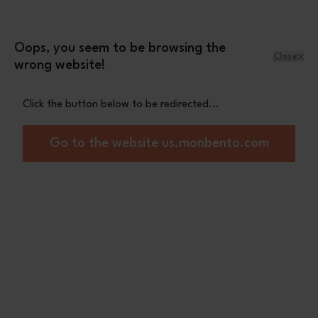
Skip to Content
Leopard mini pouch
A free
with orders
over £70
Oops, you seem to be browsing the
Close
wrong website!
Menu
Shopping Cart
Click the button below to be redirected...
Home
Gift set pink Moka
Go to the website us.monbento.com
Out of stock