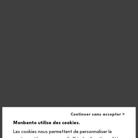
This gift set includes:
Continuer sans accepter >
Monbento utilise des cookies.
1 MB Original pink Moka lunch box made in France, that can be
used in the dishwasher and microwave
Les cookies nous permettent de personnaliser le