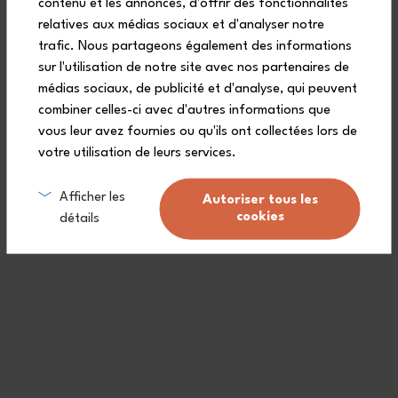
contenu et les annonces, d'offrir des fonctionnalités
1 MB Slim Box pink Moka cutlery set, to store under the top lid
of the bento box
relatives aux médias sociaux et d'analyser notre
trafic. Nous partageons également des informations
1 MB Pochette L pink Natural lunch bag
sur l'utilisation de notre site avec nos partenaires de
1 reusable gift box that can also be used as a storage box
médias sociaux, de publicité et d'analyse, qui peuvent
combiner celles-ci avec d'autres informations que
vous leur avez fournies ou qu'ils ont collectées lors de
votre utilisation de leurs services.
Afficher les
Autoriser tous les
Frequently asked questions
cookies
détails
Is the Original lunch box airtight
for worry-free transport?