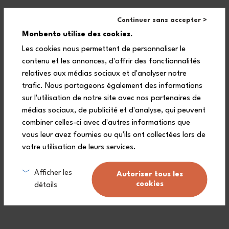
At school, on holiday, on school trips or picnics: this ingenious
snack box protects your emergency provisions from little
Continuer sans accepter >
accidents.
Monbento utilise des cookies.
Slipped into all your kids’ bags, it is easy to identify thanks to tags
that can be endlessly switched!
Les cookies nous permettent de personnaliser le
contenu et les annonces, d'offrir des fonctionnalités
As an option, you can add a name or a message on your product!
No one will steal it or and little adventurers will not accidentally
relatives aux médias sociaux et d'analyser notre
swap them at lunch time again!
trafic. Nous partageons également des informations
sur l'utilisation de notre site avec nos partenaires de
médias sociaux, de publicité et d'analyse, qui peuvent
combiner celles-ci avec d'autres informations que
vous leur avez fournies ou qu'ils ont collectées lors de
votre utilisation de leurs services.
Frequently asked questions
Afficher les
Autoriser tous les
cookies
détails
What types of snacks can you
put in the Gram snack box?