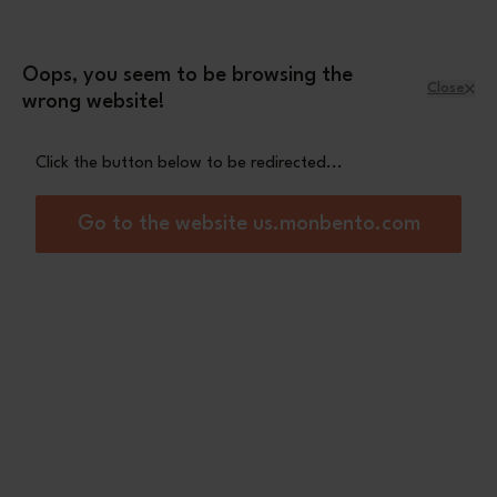
Skip to Content
Leopard mini pouch
A free
with orders
over £70
Oops, you seem to be browsing the
Close
wrong website!
Menu
Shopping Cart
Click the button below to be redirected...
Home
MB Gram pink Blush
Go to the website us.monbento.com