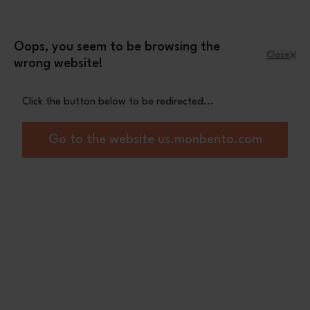
Skip to Content
Leopard mini pouch
A free
with orders
over £70
Oops, you seem to be browsing the
Close
wrong website!
Menu
Shopping Cart
Click the button below to be redirected...
Home
Sense gray Coton
Go to the website us.monbento.com