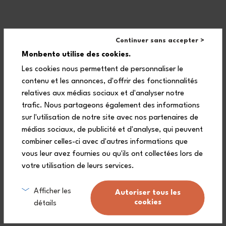
Continuer sans accepter >
Monbento utilise des cookies.
Lightweight, lasting, and leakproof: the Sense gray Coton metal
Les cookies nous permettent de personnaliser le
food container carries all your hearty meals to the office or on
hikes, with a generous 700 ml (23,7 floz) capacity. Its understated,
contenu et les annonces, d'offrir des fonctionnalités
elegant colors are easy to coordinate with the rest of your lunch
relatives aux médias sociaux et d'analyser notre
set, much to the delight of design lovers!
trafic. Nous partageons également des informations
sur l'utilisation de notre site avec nos partenaires de
médias sociaux, de publicité et d'analyse, qui peuvent
combiner celles-ci avec d'autres informations que
vous leur avez fournies ou qu'ils ont collectées lors de
votre utilisation de leurs services.
Characteristics
Afficher les
Autoriser tous les
Oven safe
cookies
détails
Microwave-safe