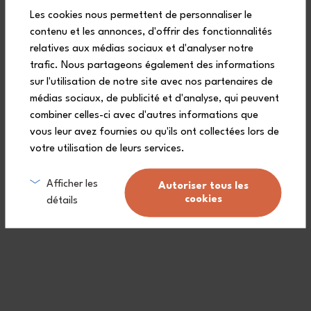
Les cookies nous permettent de personnaliser le
contenu et les annonces, d'offrir des fonctionnalités
relatives aux médias sociaux et d'analyser notre
trafic. Nous partageons également des informations
sur l'utilisation de notre site avec nos partenaires de
Capacity 1 L
Capacity 500 mL
médias sociaux, de publicité et d'analyse, qui peuvent
Gift set pink Moka
Gift box Flik Flak x
monbento BERRY NICE
+3
combiner celles-ci avec d'autres informations que
vous leur avez fournies ou qu'ils ont collectées lors de
£69.90
£52.00
votre utilisation de leurs services.
Out of stock
Out of stock
Afficher les
Autoriser tous les
cookies
détails