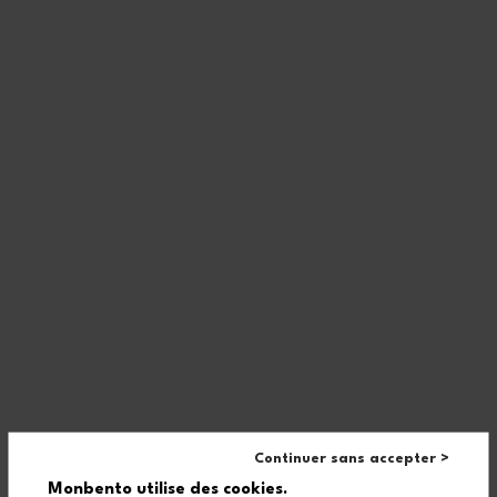
Out of stock
Capacity 500 mL
Capacity 1 L
Kids gift box MB Foodie
Gift box graphic Ginkgo
green Raccoon
+4
£42.00
£99.90
Out of stock
Out of stock
Continuer sans accepter >
Monbento utilise des cookies.