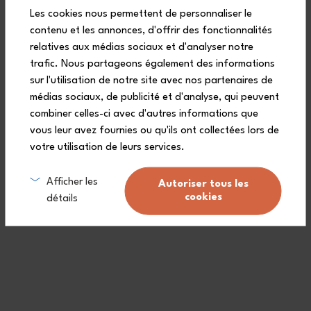
+28
+2
Les cookies nous permettent de personnaliser le
£41.90
£26.50
contenu et les annonces, d'offrir des fonctionnalités
relatives aux médias sociaux et d'analyser notre
trafic. Nous partageons également des informations
sur l'utilisation de notre site avec nos partenaires de
médias sociaux, de publicité et d'analyse, qui peuvent
combiner celles-ci avec d'autres informations que
vous leur avez fournies ou qu'ils ont collectées lors de
votre utilisation de leurs services.
Afficher les
Autoriser tous les
cookies
détails
Capacity 1 L
MB Original black Onyx /
grey Coton
MB Original Olive
Recycled
+28
+29
£30.50
£30.50